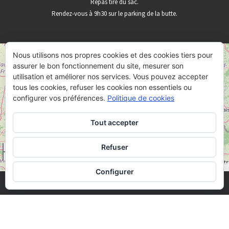
Repas tiré du sac.
Rendez-vous à 9h30 sur le parking de la butte.
Nous utilisons nos propres cookies et des cookies tiers pour
+
assurer le bon fonctionnement du site, mesurer son
−
utilisation et améliorer nos services. Vous pouvez accepter
tous les cookies, refuser les cookies non essentiels ou
configurer vos préférences.
Politique de cookies
Tout accepter
Refuser
50 km
30 mi
Leaflet
OpenStreetMap
|
©
Configurer
· © 2026
Butte de Vauquois
· Designed by
Themes & Co
·