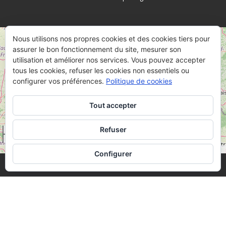
Nous utilisons nos propres cookies et des cookies tiers pour
+
assurer le bon fonctionnement du site, mesurer son
−
utilisation et améliorer nos services. Vous pouvez accepter
tous les cookies, refuser les cookies non essentiels ou
configurer vos préférences.
Politique de cookies
Tout accepter
Refuser
50 km
30 mi
Leaflet
OpenStreetMap
|
©
Configurer
· © 2026
Butte de Vauquois
· Designed by
Themes & Co
·
·
Mentions Légales
·