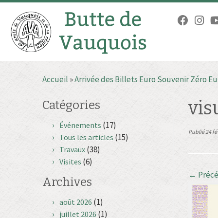
Passer
Accueil
»
Arrivée des Billets Euro Souvenir Zéro Eu
au
contenu
vis
Catégories
(17)
Événements
Publié
24 fé
(15)
Tous les articles
(38)
Travaux
(6)
Visites
← Préc
Archives
(1)
août 2026
(1)
juillet 2026