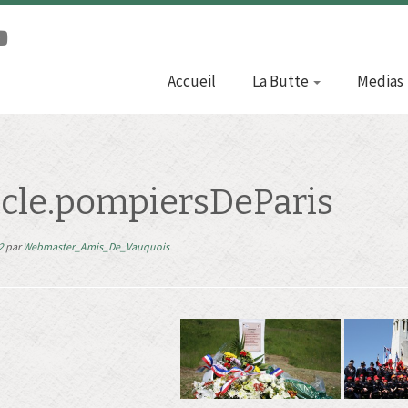
Accueil
La Butte
Medias
icle.pompiersDeParis
2
par
Webmaster_Amis_De_Vauquois