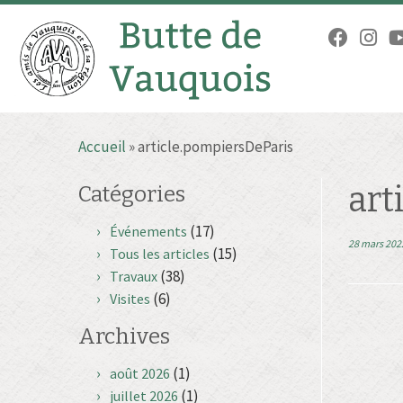
Passer
Accueil
»
article.pompiersDeParis
au
contenu
art
Catégories
(17)
Événements
28 mars 202
(15)
Tous les articles
(38)
Travaux
(6)
Visites
Archives
(1)
août 2026
(1)
juillet 2026