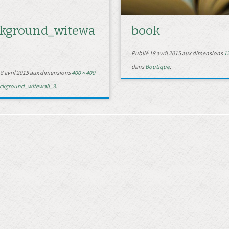
kground_witewa
book
3
Publié
18 avril 2015
aux dimensions
12
dans
Boutique
.
8 avril 2015
aux dimensions
400 × 400
ckground_witewall_3
.