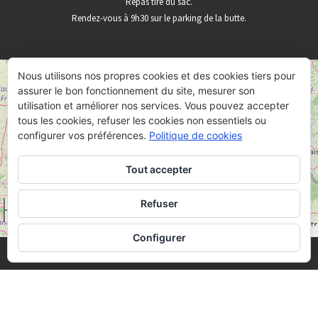
Repas tiré du sac.
Rendez-vous à 9h30 sur le parking de la butte.
Nous utilisons nos propres cookies et des cookies tiers pour
+
assurer le bon fonctionnement du site, mesurer son
−
utilisation et améliorer nos services. Vous pouvez accepter
tous les cookies, refuser les cookies non essentiels ou
configurer vos préférences.
Politique de cookies
Tout accepter
Refuser
50 km
30 mi
Leaflet
OpenStreetMap
|
©
Configurer
· © 2026
Butte de Vauquois
· Designed by
Themes & Co
·