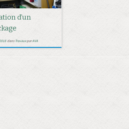
ation d’un
ckage
 2018
dans
Travaux
par
AVA