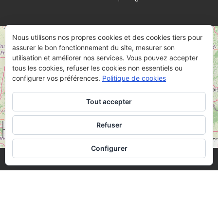
Nous utilisons nos propres cookies et des cookies tiers pour
+
assurer le bon fonctionnement du site, mesurer son
−
utilisation et améliorer nos services. Vous pouvez accepter
tous les cookies, refuser les cookies non essentiels ou
configurer vos préférences.
Politique de cookies
Tout accepter
Refuser
50 km
30 mi
Leaflet
OpenStreetMap
|
©
Configurer
· © 2026
Butte de Vauquois
· Designed by
Themes & Co
·
·
Mentions Légales
·