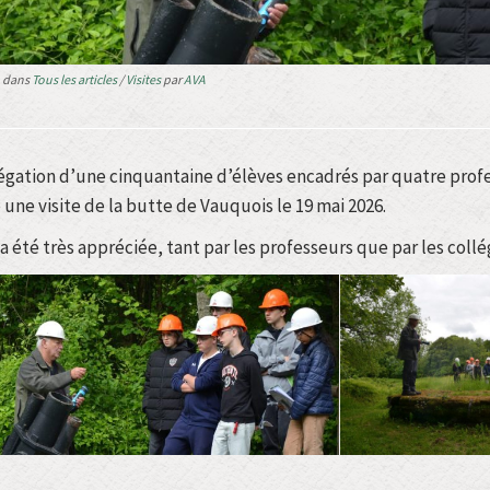
dans
Tous les articles
/
Visites
par
AVA
gation d’une cinquantaine d’élèves encadrés par quatre profes
 une visite de la butte de Vauquois le 19 mai 2026.
e a été très appréciée, tant par les professeurs que par les collé