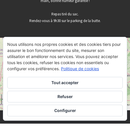
main, bonne humeur garantie !
Repas tiré du sac.
Rendez-vous à 9h30 sur le parking de la butte.
Nous utilisons nos propres cookies et des cookies tiers pour
+
assurer le bon fonctionnement du site, mesurer son
−
utilisation et améliorer nos services. Vous pouvez accepter
tous les cookies, refuser les cookies non essentiels ou
configurer vos préférences.
Politique de cookies
Tout accepter
Refuser
50 km
30 mi
Leaflet
OpenStreetMap
|
©
Configurer