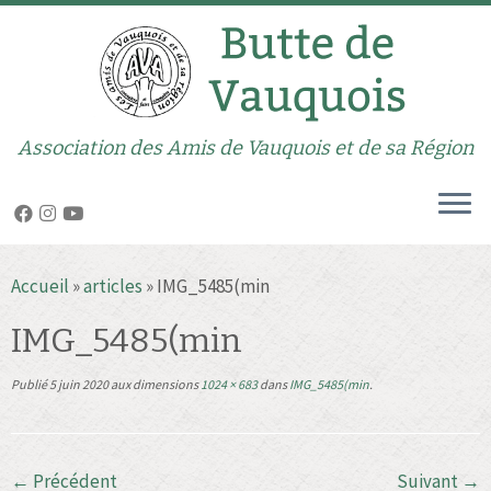
Association des Amis de Vauquois et de sa Région
Passer
Accueil
»
articles
»
IMG_5485(min
au
contenu
IMG_5485(min
Publié
5 juin 2020
aux dimensions
1024 × 683
dans
IMG_5485(min
.
← Précédent
Suivant →