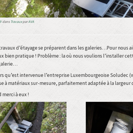
9
dans
Travaux
par
AVA
travaux d’étayage se préparent dans les galeries…Pour nous a
x bien pratique ! Problème : la où nous voulions l’installer cette
galerie…
ors qu’est intervenue l’entreprise Luxembourgeoise Soludec (w
se à matériaux sur-mesure, parfaitement adaptée à la largeur de
 merci à eux !