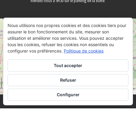
Rendez-vous à 9h30 sur le parking de la butte.
Nous utilisons nos propres cookies et des cookies tiers pour
+
assurer le bon fonctionnement du site, mesurer son
−
utilisation et améliorer nos services. Vous pouvez accepter
tous les cookies, refuser les cookies non essentiels ou
configurer vos préférences.
Politique de cookies
Tout accepter
Refuser
50 km
30 mi
Leaflet
OpenStreetMap
|
©
Configurer
· © 2026
Butte de Vauquois
· Designed by
Themes & Co
·
·
Mentions Légales
·