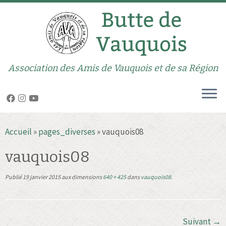
Association des Amis de Vauquois et de sa Région
Passer
Accueil
»
pages_diverses
»
vauquois08
au
contenu
vauquois08
Publié
19 janvier 2015
aux dimensions
640 × 425
dans
vauquois08
.
Suivant →